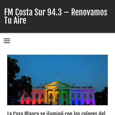
Skip
to
FM Costa Sur 94.3 – Renovamos
content
Tu Aire
La Casa Blanca se iluminó con los colores del