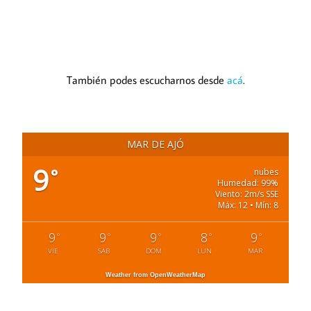
También podes escucharnos desde
acá
.
MAR DE AJÓ
9
°
nubes
Humedad: 99%
Viento: 2m/s SSE
Máx: 12 • Mín: 8
9
9
9
8
9
°
°
°
°
°
VIE
SAB
DOM
LUN
MAR
Weather from OpenWeatherMap